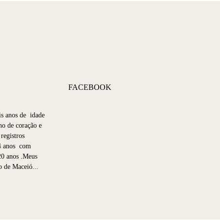
FACEBOOK
s anos de idade
no de coração e
registros
4 anos com
20 anos .Meus
o de Maceió...