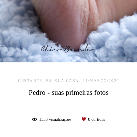
GESTANTE
EM SUA CASA
11/MARÇO/2020
Pedro - suas primeiras fotos
1533
visualizações
0
curtidas